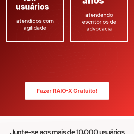
anos
usuários
atendendo
atendidos com
escritórios de
agilidade
advocacia
Fazer RAIO-X Gratuito!
Junte-se aos mais de 10.000 usuários