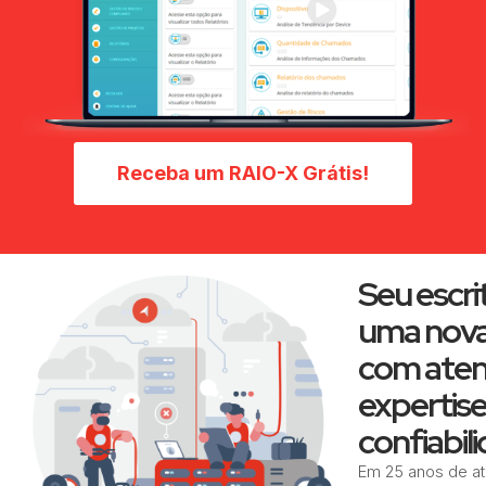
Receba um RAIO-X Grátis!
Seu escri
uma nova
com aten
expertise
confiabil
Em 25 anos de a