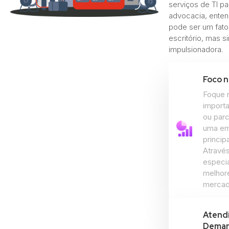
serviços de TI pa
advocacia, ente
pode ser um fator
escritório, mas s
impulsionadora.
Foco n
Foque 
importa
ou parc
uma em
princip
Atravé
especia
melhore
mercad
Atend
Dema